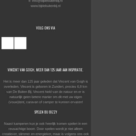
e: info@bijdebuitenbij.nl
www.bijdebuitenbij.nl
VOLG ONS VIA
VINCENT VAN GOGH, MEER DAN 125 JAAR AAN INSPIRATIE.
Het is meer dan 125 jaar geleden dat Vincent van Gogh is
overleden. Vincent is geboren in Zundert, precies 6,8 km
van De Buiten Bij. Vincent hield van de natuur en er is
natuurlijk geen betere manier om dit met uw eigen
(vouw)tent, caravan of camper te kunnen ervaren!
SPELEN BIJ BIZZY
Naast kamperen kun je ook heerlijk komen spelen in een
reusachtige boom. Door spelen wordt je niet alleen
creatiever, slimmer en energieker, maar is volgens ons ook