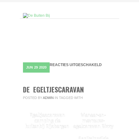
VOOR DE EGELTJE
REACTIES UITGESCHAKELD
JUN
29
2020
DE EGELTJESCARAVAN
POSTED BY
ADMIN
IN
TAGGED WITH
Egeltjescaravan
Meneer-en-
camping de
mevrouw-
buitenbij Rijsbergen
egelcaravan Bizzy
Sanitair wilde