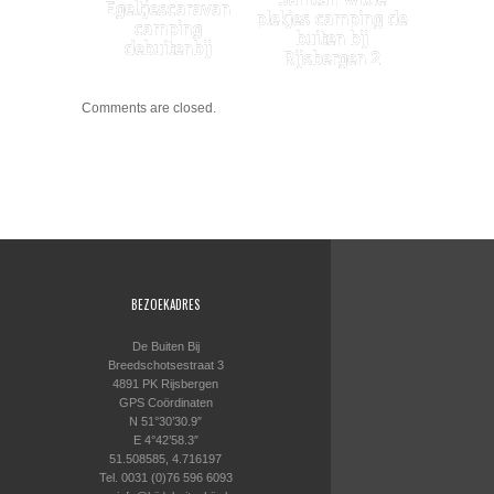
Egeltjescaravan
plekjes camping de
camping
buiten bij
debuitenbij
Rijsbergen 2
Comments are closed.
BEZOEKADRES
De Buiten Bij
Breedschotsestraat 3
4891 PK Rijsbergen
GPS Coördinaten
N 51°30’30.9″
E 4°42’58.3″
51.508585, 4.716197
Tel. 0031 (0)76 596 6093