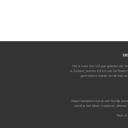
VIN
Het is meer dan 125 jaar geleden dat Vi
in Zundert, precies 6,8 km van De Buiten Bi
geen betere manier om dit met uw
Naast kamperen kun je ook heerlijk kom
wordt je niet alleen creatiever, slimm
Klein of