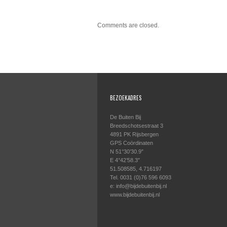
Comments are closed.
BEZOEKADRES
De Buiten Bij
Breedschotsestraat 3
4891 PK Rijsbergen
GPS Coördinaten
N 51°30’30.9″
E 4°42’58.3″
51.508585, 4.716197
Tel. 0031 (0)76 596 6093
e: info@bijdebuitenbij.nl
www.bijdebuitenbij.nl