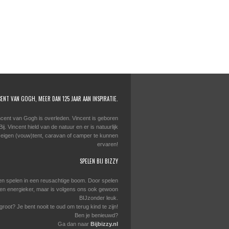
CENT VAN GOGH, MEER DAN 125 JAAR AAN INSPIRATIE.
ncent van Gogh is overleden. Vincent is geboren
j. Vincent hield van de natuur en er is natuurlijk
 eigen (vouw)tent, caravan of camper te kunnen
ervaren!
SPELEN BIJ BIZZY
en spelen in een reusachtige boom. Door spelen
er en energieker, maar is volgens ons ook gewoon
BIJzonder leuk.
 groot? Je bent nooit te oud om terug kind te zijn!
Ben je benieuwd?
Ga dan naar
Bijbizzy.nl