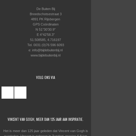
De Buiten Bij
Breedschotsestraat 3
4891 PK Rijsbergen
GPS Coördinaten
N 51°30’30.9″
E 4°42’58.3″
51.508585, 4.716197
Tel. 0031 (0)76 596 6093
e: info@bijdebuitenbij.nl
www.bijdebuitenbij.nl
VOLG ONS VIA
VINCENT VAN GOGH, MEER DAN 125 JAAR AAN INSPIRATIE.
Het is meer dan 125 jaar geleden dat Vincent van Gogh is