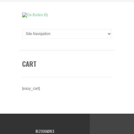
CART
[easy_cart]
BEZOEKADRES