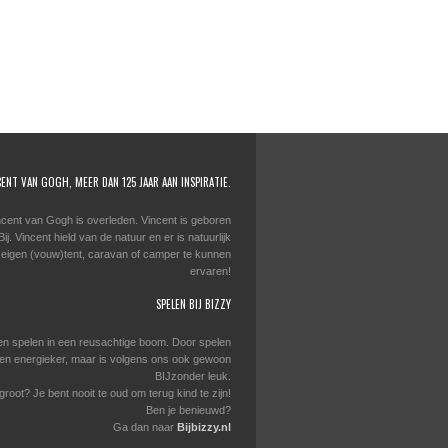
CENT VAN GOGH, MEER DAN 125 JAAR AAN INSPIRATIE.
ncent van Gogh is overleden. Vincent is geboren
j. Vincent hield van de natuur en er is natuurlijk
 eigen (vouw)tent, caravan of camper te kunnen
ervaren!
SPELEN BIJ BIZZY
en spelen in een reusachtige boom. Door spelen
er en energieker, maar is volgens ons ook gewoon
BIJzonder leuk.
 groot? Je bent nooit te oud om terug kind te zijn!
Ben je benieuwd?
Ga dan naar
Bijbizzy.nl