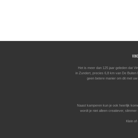
VIN
Het is meer dan 125 jaar geleden dat Vi
in Zundert, precies 6,8 km van De Buiten Bi
geen betere manier om dit met uw
Naast kamperen kun je ook heerlijk kom
wordt je niet alleen creatiever, slimm
Klein of