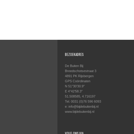
BEZOEKADRES
De Buiten Bij
Breedschotsestraat 3
4891 PK Rijsbergen
GPS Coördinaten
N 51°30’30.9″
E 4°42’58.3″
51.508585, 4.716197
Tel. 0031 (0)76 596 6093
e: info@bijdebuitenbij.nl
www.bijdebuitenbij.nl
VOLG ONS VIA