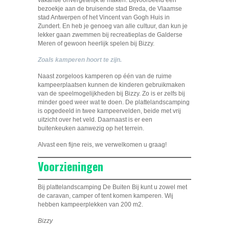
vakantie onvergetelijk te maken. Bijvoorbeeld een
bezoekje aan de bruisende stad Breda, de Vlaamse
stad Antwerpen of het Vincent van Gogh Huis in
Zundert. En heb je genoeg van alle cultuur, dan kun je
lekker gaan zwemmen bij recreatieplas de Galderse
Meren of gewoon heerlijk spelen bij Bizzy.
Zoals kamperen hoort te zijn.
Naast zorgeloos kamperen op één van de ruime
kampeerplaatsen kunnen de kinderen gebruikmaken
van de speelmogelijkheden bij Bizzy. Zo is er zelfs bij
minder goed weer wat te doen. De plattelandscamping
is opgedeeld in twee kampeervelden, beide met vrij
uitzicht over het veld. Daarnaast is er een
buitenkeuken aanwezig op het terrein.
Alvast een fijne reis, we verwelkomen u graag!
Voorzieningen
Bij plattelandscamping De Buiten Bij kunt u zowel met
de caravan, camper of tent komen kamperen. Wij
hebben kampeerplekken van 200 m2.
Bizzy