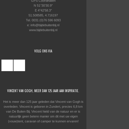
GPS Coördinaten
N 51°30’30.9″
E 4°42’58.3″
51.508585, 4.716197
Tel. 0031 (0)76 596 6093
e: info@bijdebuitenbij.nl
www.bijdebuitenbij.nl
VOLG ONS VIA
VINCENT VAN GOGH, MEER DAN 125 JAAR AAN INSPIRATIE.
Het is meer dan 125 jaar geleden dat Vincent van Gogh is
overleden. Vincent is geboren in Zundert, precies 6,8 km
van De Buiten Bij. Vincent hield van de natuur en er is
natuurlijk geen betere manier om dit met uw eigen
(vouw)tent, caravan of camper te kunnen ervaren!