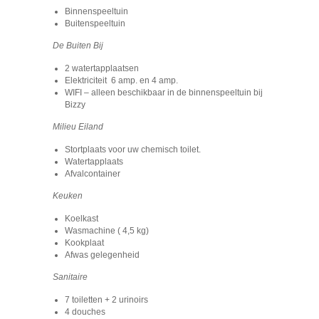
Binnenspeeltuin
Buitenspeeltuin
De Buiten Bij
2 watertapplaatsen
Elektriciteit 6 amp. en 4 amp.
WIFI – alleen beschikbaar in de binnenspeeltuin bij
Bizzy
Milieu Eiland
Stortplaats voor uw chemisch toilet.
Watertapplaats
Afvalcontainer
Keuken
Koelkast
Wasmachine ( 4,5 kg)
Kookplaat
Afwas gelegenheid
Sanitaire
7 toiletten + 2 urinoirs
4 douches