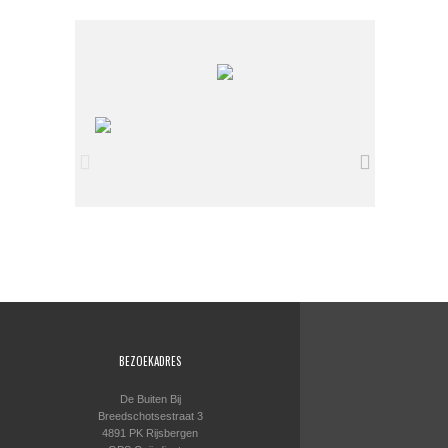
BEZOEKADRES
De Buiten Bij
Breedschotsestraat 3
4891 PK Rijsbergen