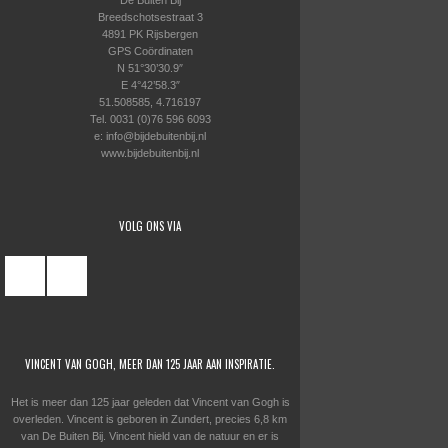
De Buiten Bij
Breedschotsestraat 3
4891 PK Rijsbergen
GPS Coördinaten
N 51°30’30.9″
E 4°42’58.3″
51.508585, 4.716197
Tel. 0031 (0)76 596 6093
e: info@bijdebuitenbij.nl
www.bijdebuitenbij.nl
VOLG ONS VIA
VINCENT VAN GOGH, MEER DAN 125 JAAR AAN INSPIRATIE.
Het is meer dan 125 jaar geleden dat Vincent van Gogh is
overleden. Vincent is geboren in Zundert, precies 6,8 km
van De Buiten Bij. Vincent hield van de natuur en er is