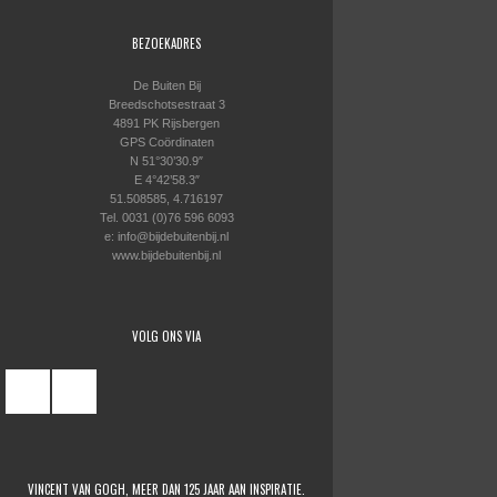
BEZOEKADRES
De Buiten Bij
Breedschotsestraat 3
4891 PK Rijsbergen
GPS Coördinaten
N 51°30’30.9″
E 4°42’58.3″
51.508585, 4.716197
Tel. 0031 (0)76 596 6093
e: info@bijdebuitenbij.nl
www.bijdebuitenbij.nl
VOLG ONS VIA
VINCENT VAN GOGH, MEER DAN 125 JAAR AAN INSPIRATIE.