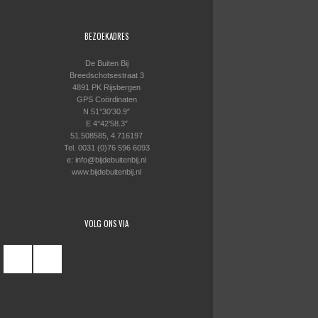
BEZOEKADRES
De Buiten Bij
Breedschotsestraat 3
4891 PK Rijsbergen
GPS Coördinaten
N 51°30’30.9″
E 4°42’58.3″
51.508585, 4.716197
Tel. 0031 (0)76 596 6093
e: info@bijdebuitenbij.nl
www.bijdebuitenbij.nl
VOLG ONS VIA