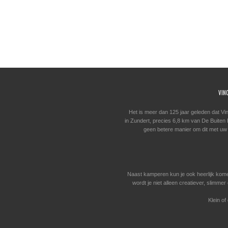
VIN
Het is meer dan 125 jaar geleden dat Vi
in Zundert, precies 6,8 km van De Buiten Bi
geen betere manier om dit met uw
Naast kamperen kun je ook heerlijk kom
wordt je niet alleen creatiever, slimm
Klein of