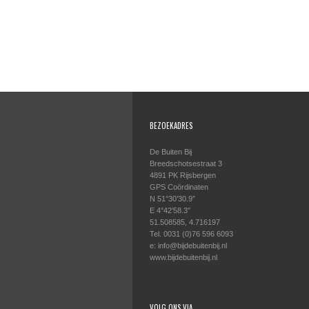
BEZOEKADRES
De Buiten Bij
Breedschotsestraat 3
4891 PK Rijsbergen
GPS Coördinaten
N 51°30’30.9″
E 4°42’58.3″
51.508585, 4.716197
Tel. 0031 (0)76 596 6093
e: info@bijdebuitenbij.nl
www.bijdebuitenbij.nl
VOLG ONS VIA