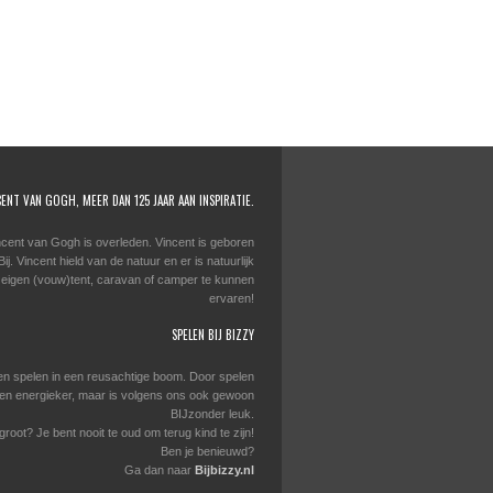
CENT VAN GOGH, MEER DAN 125 JAAR AAN INSPIRATIE.
ncent van Gogh is overleden. Vincent is geboren
j. Vincent hield van de natuur en er is natuurlijk
 eigen (vouw)tent, caravan of camper te kunnen
ervaren!
SPELEN BIJ BIZZY
en spelen in een reusachtige boom. Door spelen
er en energieker, maar is volgens ons ook gewoon
BIJzonder leuk.
 groot? Je bent nooit te oud om terug kind te zijn!
Ben je benieuwd?
Ga dan naar
Bijbizzy.nl