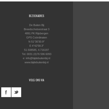
BEZOEKADRES
De Buiten Bij
Breedschotsestraat 3
4891 PK Rijsbergen
GPS Coördinaten
N 51°30’30.9″
E 4°42’58.3″
51.508585, 4.716197
Tel. 0031 (0)76 596 6093
e: info@bijdebuitenbij.nl
www.bijdebuitenbij.nl
VOLG ONS VIA